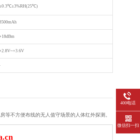
±0.3℃±3%RH(25℃)
3500mAh
+18dBm
+2.8V~+3.6V
-
400电话
机房等不方便布线的
无人值守场景的人体红外探测。
微信扫一扫
.cn