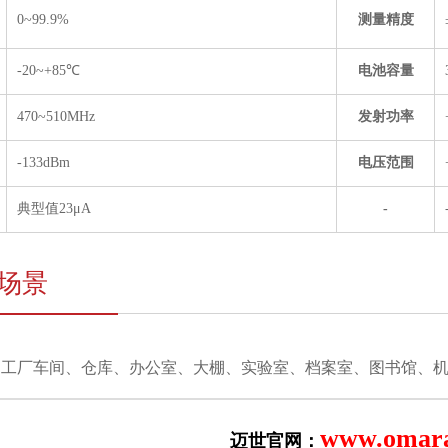
0~99.9%
测量精度
-20~+85℃
电池容量
470~510MHz
发射功率
-133dBm
电压范围
典型值23μA
-
场景
：工厂车间、仓库、办公室、大棚、
实验室、档案室、图书馆、
www.omara
迈世官网：