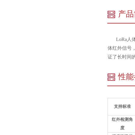
产品
LoRa
体红外信号，
证了长时间
性能
支持标准
红外检测角
度